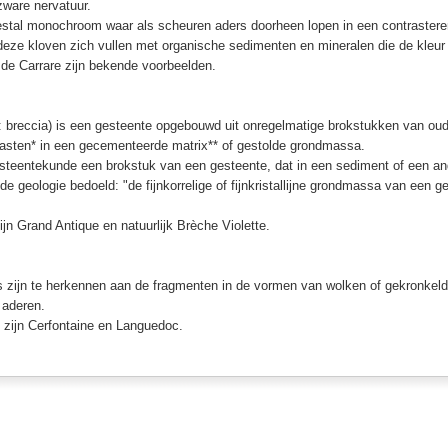
ware nervatuur.
stal monochroom waar als scheuren aders doorheen lopen in een contrasteren
deze kloven zich vullen met organische sedimenten en mineralen die de kleur
 de Carrare zijn bekende voorbeelden.
: breccia) is een gesteente opgebouwd uit onregelmatige brokstukken van oud
klasten* in een gecementeerde matrix** of gestolde grondmassa.
esteentekunde een brokstuk van een gesteente, dat in een sediment of een an
de geologie bedoeld: "de fijnkorrelige of fijnkristallijne grondmassa van een ge
jn Grand Antique en natuurlijk Brèche Violette.
 zijn te herkennen aan de fragmenten in de vormen van wolken of gekronkelde
 aderen.
zijn Cerfontaine en Languedoc.