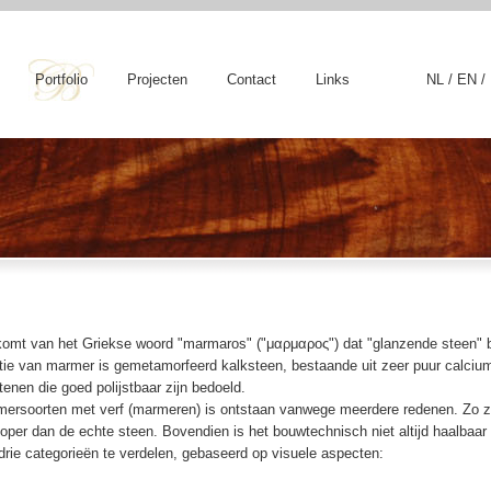
Portfolio
Projecten
Contact
Links
NL
/
EN
/
omt van het Griekse woord "marmaros" ("μαρμαρος") dat "glanzende steen" 
itie van marmer is gemetamorfeerd kalksteen, bestaande uit zeer puur calciu
tenen die goed polijstbaar zijn bedoeld.
mersoorten met verf (marmeren) is ontstaan vanwege meerdere redenen. Zo zi
oper dan de echte steen. Bovendien is het bouwtechnisch niet altijd haalbaa
rie categorieën te verdelen, gebaseerd op visuele aspecten: