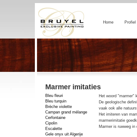
Home
Profiel
Marmer imitaties
Bleu fleuri
Het woord "marmer" k
Bleu turquin
De geologische defin
Brèche violette
vaak ook alle natuurs
Campan grand mélange
Het imiteren van mar
Cerfontaine
marmerimitatie goedk
Cipolin
Marmer is ruwweg in d
Escalette
Gele onyx uit Algerije