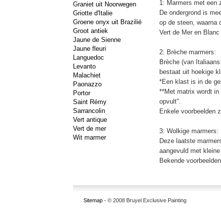
1: Marmers met een z
Graniet uit Noorwegen
De ondergrond is mee
Griotte d'Italie
Groene onyx uit Brazilië
op de steen, waarna 
Groot antiek
Vert de Mer en Blanc
Jaune de Sienne
Jaune fleuri
2: Brèche marmers:
Languedoc
Brèche (van Italiaans
Levanto
bestaat uit hoekige 
Malachiet
*Een klast is in de g
Paonazzo
**Met matrix wordt in 
Portor
opvult".
Saint Rémy
Sarrancolin
Enkele voorbeelden zi
Vert antique
Vert de mer
3: Wolkige marmers:
Wit marmer
Deze laatste marmers
aangevuld met kleine
Bekende voorbeelden 
Sitemap
- © 2008 Bruyel Exclusive Painting